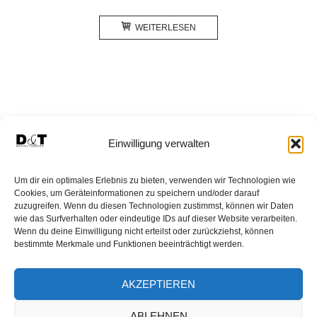
WEITERLESEN
Einwilligung verwalten
HOMEPAGE
SHOP
WARENKORB
Um dir ein optimales Erlebnis zu bieten, verwenden wir Technologien wie
MEIN KONTO
PFLEGEHINWEISE
AGB
Cookies, um Geräteinformationen zu speichern und/oder darauf
zuzugreifen. Wenn du diesen Technologien zustimmst, können wir Daten
WIDERRUF VERBRAUCHER
wie das Surfverhalten oder eindeutige IDs auf dieser Website verarbeiten.
Wenn du deine Einwilligung nicht erteilst oder zurückziehst, können
DATENSCHUTZERKLÄRUNG
bestimmte Merkmale und Funktionen beeinträchtigt werden.
DATENSCHUTZ WIDERRUF
ÜBER D&T DESIGN
NEWSLETTER
HÄNDLER WERDEN
AKZEPTIEREN
IMPRESSUM
ABLEHNEN