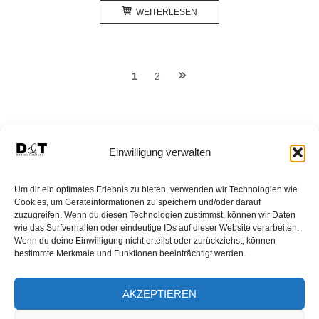
WEITERLESEN
Posts
1
2
navigation
Einwilligung verwalten
HOMEPAGE
SHOP
WARENKORB
Um dir ein optimales Erlebnis zu bieten, verwenden wir Technologien wie
MEIN KONTO
PFLEGEHINWEISE
AGB
Cookies, um Geräteinformationen zu speichern und/oder darauf
zuzugreifen. Wenn du diesen Technologien zustimmst, können wir Daten
WIDERRUF VERBRAUCHER
wie das Surfverhalten oder eindeutige IDs auf dieser Website verarbeiten.
Wenn du deine Einwilligung nicht erteilst oder zurückziehst, können
DATENSCHUTZERKLÄRUNG
bestimmte Merkmale und Funktionen beeinträchtigt werden.
DATENSCHUTZ WIDERRUF
ÜBER D&T DESIGN
NEWSLETTER
HÄNDLER WERDEN
AKZEPTIEREN
IMPRESSUM