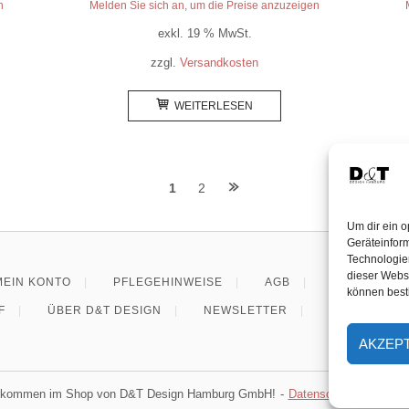
n
Melden Sie sich an, um die Preise anzuzeigen
exkl. 19 % MwSt.
zzgl.
Versandkosten
WEITERLESEN
1
2
Um dir ein o
Geräteinfor
Technologien
dieser Websi
MEIN KONTO
PFLEGEHINWEISE
AGB
WIDERRUF 
können best
F
ÜBER D&T DESIGN
NEWSLETTER
HÄNDLER W
AKZEP
illkommen im Shop von D&T Design Hamburg GmbH!
Datenschutzerklärung