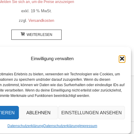
Melden Sie sich an, um die Preise anzuzeigen
exkl. 19 % MwSt.
zzgl.
Versandkosten
WEITERLESEN
Einwilligung verwalten
ptimales Erlebnis zu bieten, verwenden wir Technologien wie Cookies, um
mationen zu speichern und/oder darauf zuzugreifen. Wenn du diesen
 zustimmst, können wir Daten wie das Surfverhalten oder eindeutige IDs auf
te verarbeiten. Wenn du deine Einwilligung nicht erteilst oder zurückziehst,
VERBRAUCHER
DATENSCHUTZERKLÄRUNG
immte Merkmale und Funktionen beeinträchtigt werden.
ERDEN
IMPRESSUM
TIEREN
ABLEHNEN
EINSTELLUNGEN ANSEHEN
Datenschutzerklärung
Datenschutzerklärung
Impressum
Theme by
SiteOrigin