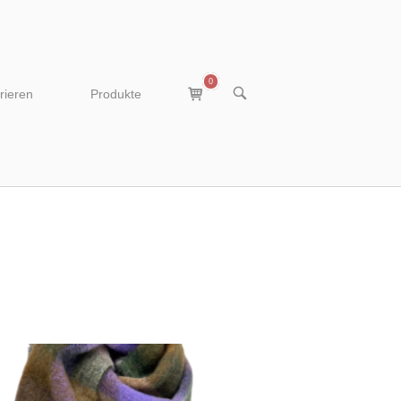
0
View
OPEN
rieren
Produkte
SEARCH
shopping
BAR
cart