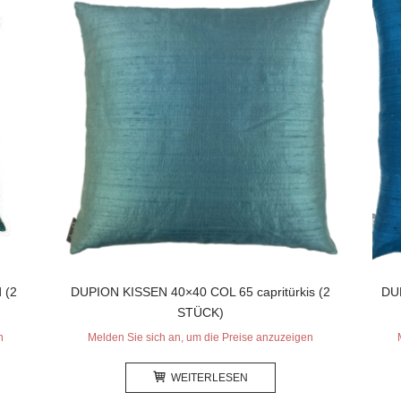
 (2
DUPION KISSEN 40×40 COL 65 capritürkis (2
DUP
STÜCK)
n
Melden Sie sich an, um die Preise anzuzeigen
WEITERLESEN