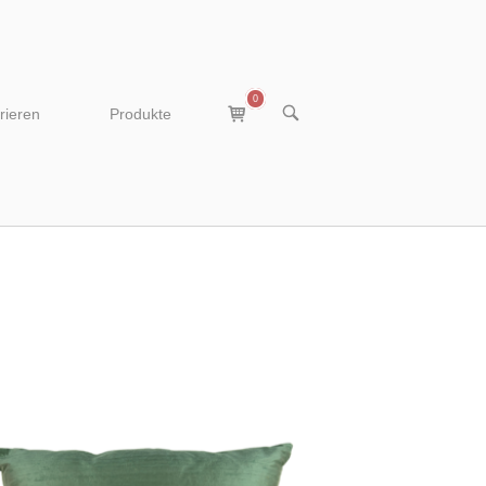
0
View
OPEN
rieren
Produkte
SEARCH
shopping
BAR
cart