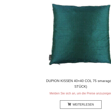
DUPION KISSEN 40×40 COL 75 smaragd
STÜCK)
Melden Sie sich an, um die Preise anzuzeige
WEITERLESEN