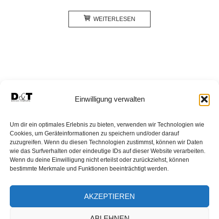
WEITERLESEN
Einwilligung verwalten
HOMEPAGE
SHOP
WARENKORB
Um dir ein optimales Erlebnis zu bieten, verwenden wir Technologien wie
MEIN KONTO
PFLEGEHINWEISE
AGB
Cookies, um Geräteinformationen zu speichern und/oder darauf
zuzugreifen. Wenn du diesen Technologien zustimmst, können wir Daten
WIDERRUF VERBRAUCHER
wie das Surfverhalten oder eindeutige IDs auf dieser Website verarbeiten.
Wenn du deine Einwilligung nicht erteilst oder zurückziehst, können
DATENSCHUTZERKLÄRUNG
bestimmte Merkmale und Funktionen beeinträchtigt werden.
DATENSCHUTZ WIDERRUF
ÜBER D&T DESIGN
NEWSLETTER
HÄNDLER WERDEN
AKZEPTIEREN
IMPRESSUM
ABLEHNEN