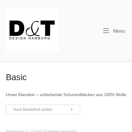
Skip
to
content
Me
Menu
Basic
Unser Klassiker – unifarbende Schurwolldecken aus 100% Wolle
Nach Beliebtheit sortiert
Nach
Ergebnisse 1 – 12 von 37 werden angezeigt